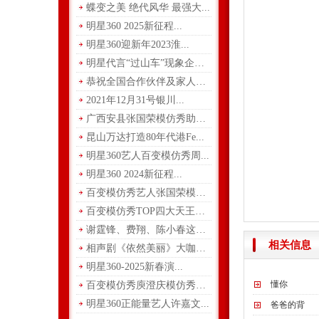
蝶变之美 绝代风华 最强大...
明星360 2025新征程...
明星360迎新年2023淮...
明星代言“过山车”现象企业...
恭祝全国合作伙伴及家人们中...
2021年12月31号银川...
广西安县张国荣模仿秀助力青...
昆山万达打造80年代港Fe...
明星360艺人百变模仿秀周...
明星360 2024新征程...
百变模仿秀艺人张国荣模仿秀
百变模仿秀TOP四大天王到...
谢霆锋、费翔、陈小春这三位...
相关信息
相声剧《依然美丽》大咖陪你...
明星360-2025新春演...
懂你
百变模仿秀庾澄庆模仿秀凝心...
明星360正能量艺人许嘉文...
爸爸的背