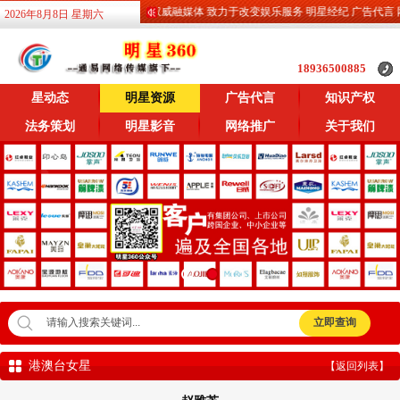
明星360 专业权威融媒体 致力于改变娱乐服务 明星经纪 广告代言 网络
2026年8月8日 星期六
18936500885
星动态
明星资源
广告代言
知识产权
法务策划
明星影音
网络推广
关于我们
港澳台女星
【返回列表】