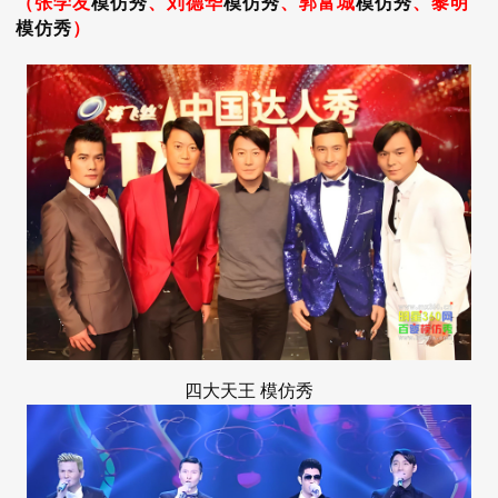
（张学友
模仿秀
、刘德华
模仿秀
、郭富城
模仿秀
、黎明
模仿秀
）
四大天王
模仿秀