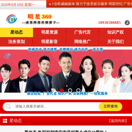
明星360 专业权威融媒体 致力于改变娱乐服务 明星经纪 广告代言
2026年8月10日 星期一
18936500885
星动态
明星资源
广告代言
知识产权
法务策划
明星影音
网络推广
关于我们
星动态
【返回列表】