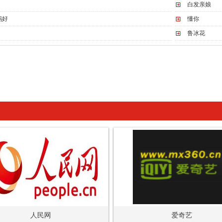
白发亲娘
妈好
懂你
鲁冰花
人民网
爱奇艺