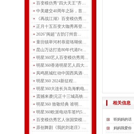
百变模仿秀“四大天王”齐聚...
中美建交40周年之际，首届...
《再战江湖》百变模仿秀大咖...
正月十五百变大咖秀再登湖南...
2026"闽超"古韵汀州音...
童坊镇举河村恭迎珞瑚侯王大...
昆山万达打造80年代港Fe...
明星360艺人百变模仿秀周...
明星360香港明星艺人四大...
凤鸣邕城红动中国西凤酒·九...
明星360 2024新征程...
明星360大连长兴岛海豹电...
震撼来袭|元正十三城高铁广...
相关信息
明星360 致敬经典 谁明...
明星360欧派电动车签约5...
听妈妈的话
百变模仿秀艺人张国荣模仿秀
原创舞剧《我的刘老庄》上演...
妈妈我爱你