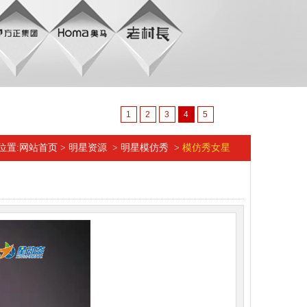
1
2
3
4
5
位置:
网站首页
>
明星资源
>
明星模仿秀
>
模仿秀女星