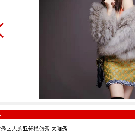
:
仿秀
艺人
萧亚轩
模仿秀
大咖秀