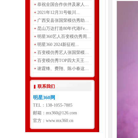
恭祝全国合作伙伴及家人们中...
2021年12月31号银川...
广西安县张国荣模仿秀助力青...
昆山万达打造80年代港Fe...
明星360艺人百变模仿秀周...
明星360 2024新征程...
百变模仿秀艺人张国荣模仿秀
百变模仿秀TOP四大天王到...
谢霆锋、费翔、陈小春这三位...
联系我们
明星360网
TEL：138-1055-7885
邮箱：mx360@126.com
官方：www.mx360.cn