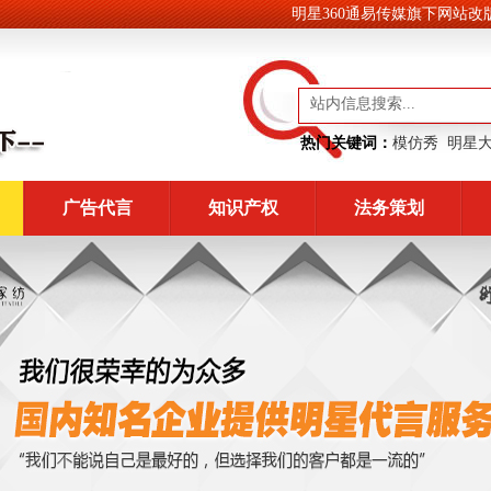
明星360通易传媒旗下网站改版中
热门关键词：
模仿秀
明星
广告代言
知识产权
法务策划