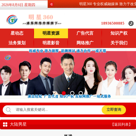
明星360 专业权威融媒体 致力于改变娱乐
2026年8月6日 星期四
18936500885
星动态
明星资源
广告代言
知识产权
法务策划
明星影音
网络推广
关于我们
大陆男星
【返回列表】