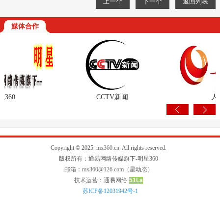
上一个
下一个
返回列表
媒体合作
60
CCTV新闻
人民
Copyright © 2025
mx360.cn
All rights reserved.
版权所有：通易网络传媒旗下-明星360
邮箱：mx360@126.com（星动态）
技术运营：通易网络-
51La
-
苏ICP备12031942号-1