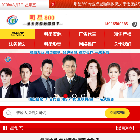
明星360 专业权威融媒体 致力于改变娱乐服
2026年8月7日 星期五
18936500885
星动态
明星资源
广告代言
知识产权
法务策划
明星影音
网络推广
关于我们
星动态
【返回列表】