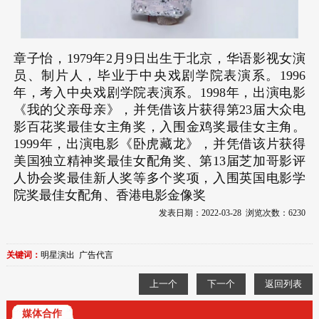
章子怡，1979年2月9日出生于北京，华语影视女演
员、制片人，毕业于中央戏剧学院表演系。1996
年，考入中央戏剧学院表演系。1998年，出演
电影
《我的父亲母亲》，并凭借该片获得第23届大众
电
影
百花奖最佳女主角奖，入围金鸡奖最佳女主角。
1999年，出演
电影
《卧虎藏龙》，并凭借该片获得
美国独立精神奖最佳女配角奖、第13届芝加哥影评
人协会奖最佳新人奖等多个奖项，入围英国
电影
学
院奖最佳女配角、香港
电影
金像奖
发表日期：2022-03-28 浏览次数：6230
关键词：
明星演出
广告代言
上一个
下一个
返回列表
媒体合作