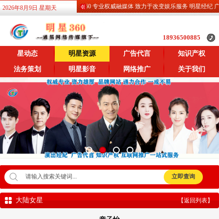
明星360 专业权威融媒体 致力于改变娱乐服务 明星经纪 广告
2026年8月9日 星期天
18936500885
星动态
明星资源
广告代言
知识产权
法务策划
明星影音
网络推广
关于我们
大陆女星
【返回列表】